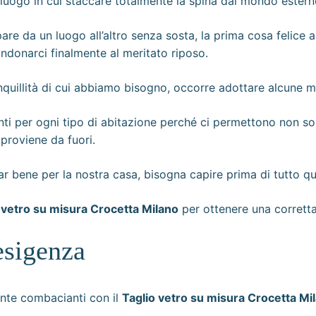
l luogo in cui staccare totalmente la spina dal mondo estern
re da un luogo all’altro senza sosta, la prima cosa felice 
ndonarci finalmente al meritato riposo.
ranquillità di cui abbiamo bisogno, occorre adottare alcune m
nti per ogni tipo di abitazione perché ci permettono non sol
 proviene da fuori.
 bene per la nostra casa, bisogna capire prima di tutto qual
 vetro su misura Crocetta Milano
per ottenere una corretta 
 esigenza
ente combacianti con il
Taglio vetro su misura Crocetta Mi