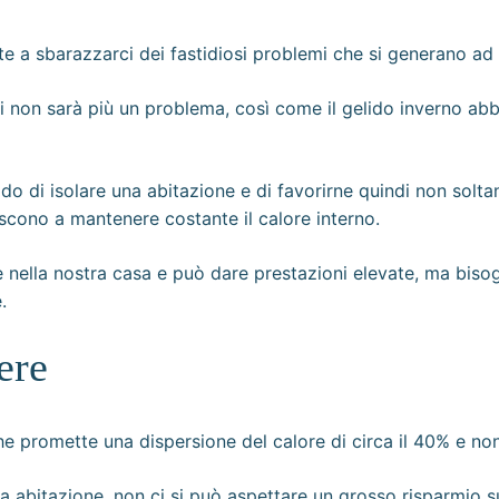
te a sbarazzarci dei fastidiosi problemi che si generano ad
noi non sarà più un problema, così come il gelido inverno 
rado di isolare una abitazione e di favorirne quindi non soltan
scono a mantenere costante il calore interno.
ella nostra casa e può dare prestazioni elevate, ma bisog
.
ere
he promette una dispersione del calore di circa il 40% e non
ria abitazione, non ci si può aspettare un grosso risparmio s