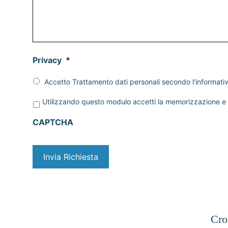
Privacy
*
Accetto Trattamento dati personali secondo l'informati
P
Utilizzando questo modulo accetti la memorizzazione e l
r
i
CAPTCHA
v
a
c
y
*
Cro