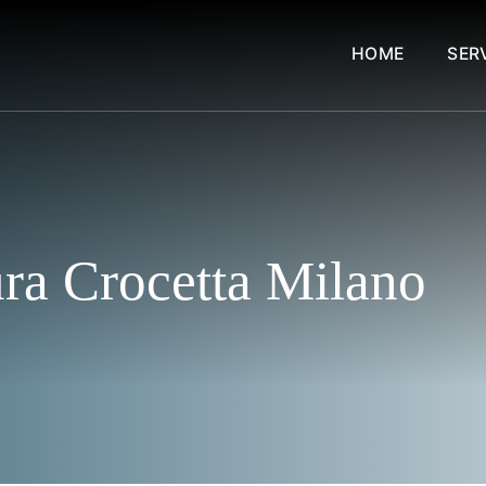
HOME
SERV
ura Crocetta Milano