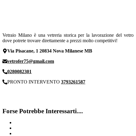
Vetraio Milano è una vetreria storica per la lavorazione del vetro
dove potrete trovare direttamente a prezzi molto competitivi!
Via Pisacane, 1 20834 Nova Milanese MB
vetrofer75@gmail.com
0280082301
PRONTO INTERVENTO
3793261587
Forse Potrebbe Interessarti....
Vetro Del Negozio Milano
Negozio Vetraio Milano
<strong>Vetro antisfondamento</strong>