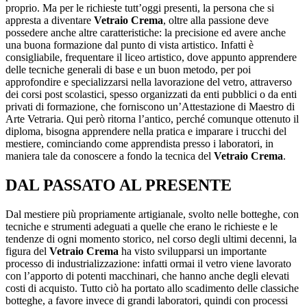
proprio. Ma per le richieste tutt’oggi presenti, la persona che si
appresta a diventare
Vetraio Crema
, oltre alla passione deve
possedere anche altre caratteristiche: la precisione ed avere anche
una buona formazione dal punto di vista artistico. Infatti è
consigliabile, frequentare il liceo artistico, dove appunto apprendere
delle tecniche generali di base e un buon metodo, per poi
approfondire e specializzarsi nella lavorazione del vetro, attraverso
dei corsi post scolastici, spesso organizzati da enti pubblici o da enti
privati di formazione, che forniscono un’Attestazione di Maestro di
Arte Vetraria. Qui però ritorna l’antico, perché comunque ottenuto il
diploma, bisogna apprendere nella pratica e imparare i trucchi del
mestiere, cominciando come apprendista presso i laboratori, in
maniera tale da conoscere a fondo la tecnica del
Vetraio Crema
.
DAL PASSATO AL PRESENTE
Dal mestiere più propriamente artigianale, svolto nelle botteghe, con
tecniche e strumenti adeguati a quelle che erano le richieste e le
tendenze di ogni momento storico, nel corso degli ultimi decenni, la
figura del
Vetraio Crema
ha visto svilupparsi un importante
processo di industrializzazione: infatti ormai il vetro viene lavorato
con l’apporto di potenti macchinari, che hanno anche degli elevati
costi di acquisto. Tutto ciò ha portato allo scadimento delle classiche
botteghe, a favore invece di grandi laboratori, quindi con processi