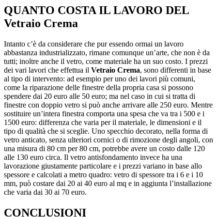
QUANTO COSTA IL LAVORO DEL
Vetraio Crema
Intanto c’è da considerare che pur essendo ormai un lavoro
abbastanza industrializzato, rimane comunque un’arte, che non è da
tutti; inoltre anche il vetro, come materiale ha un suo costo. I prezzi
dei vari lavori che effettua il
Vetraio Crema
, sono differenti in base
al tipo di intervento: ad esempio per uno dei lavori più comuni,
come la riparazione delle finestre della propria casa si possono
spendere dai 20 euro alle 50 euro; ma nel caso in cui si tratta di
finestre con doppio vetro si può anche arrivare alle 250 euro. Mentre
sostituire un’intera finestra comporta una spesa che va tra i 500 e i
1500 euro: differenza che varia per il materiale, le dimensioni e il
tipo di qualità che si sceglie. Uno specchio decorato, nella forma di
vetro anticato, senza ulteriori cornici o di rimozione degli angoli, con
una misura di 80 cm per 80 cm, potrebbe avere un costo dalle 120
alle 130 euro circa. Il vetro antisfondamento invece ha una
lavorazione giustamente particolare e i prezzi variano in base allo
spessore e calcolati a metro quadro: vetro di spessore tra i 6 e i 10
mm, può costare dai 20 ai 40 euro al mq e in aggiunta l’installazione
che varia dai 30 ai 70 euro.
CONCLUSIONI