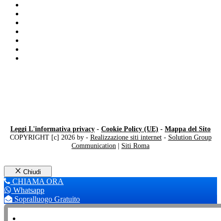
Vetro Lavorato
Riparazione Vetri finestra Milano
Installazione Vetri Antisfondamento Milano
Box Doccia con Vetro Temperato Milano
Taglio vetro su misura Milano
Specchio su misura
Taglio vetro su misura
Leggi L'informativa privacy
-
Cookie Policy (UE)
-
Mappa del Sito
COPYRIGHT [c] 2026 by -
Realizzazione siti internet
-
Solution Group
Communication
|
Siti Roma
Chiudi
CHIAMA ORA
Whatsapp
Sopralluogo Gratuito