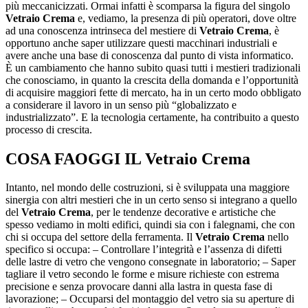
più meccanicizzati. Ormai infatti è scomparsa la figura del singolo
Vetraio Crema
e, vediamo, la presenza di più operatori, dove oltre
ad una conoscenza intrinseca del mestiere di
Vetraio Crema
, è
opportuno anche saper utilizzare questi macchinari industriali e
avere anche una base di conoscenza dal punto di vista informatico.
È un cambiamento che hanno subito quasi tutti i mestieri tradizionali
che conosciamo, in quanto la crescita della domanda e l’opportunità
di acquisire maggiori fette di mercato, ha in un certo modo obbligato
a considerare il lavoro in un senso più “globalizzato e
industrializzato”. E la tecnologia certamente, ha contribuito a questo
processo di crescita.
COSA FAOGGI IL
Vetraio Crema
Intanto, nel mondo delle costruzioni, si è sviluppata una maggiore
sinergia con altri mestieri che in un certo senso si integrano a quello
del
Vetraio Crema
, per le tendenze decorative e artistiche che
spesso vediamo in molti edifici, quindi sia con i falegnami, che con
chi si occupa del settore della ferramenta. Il
Vetraio Crema
nello
specifico si occupa: – Controllare l’integrità e l’assenza di difetti
delle lastre di vetro che vengono consegnate in laboratorio; – Saper
tagliare il vetro secondo le forme e misure richieste con estrema
precisione e senza provocare danni alla lastra in questa fase di
lavorazione; – Occuparsi del montaggio del vetro sia su aperture di