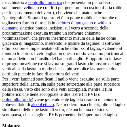
macchinario a
controllo numerico
che presenta un piano fisso,
solitamente vellutato e con fori per generare un cuscino d’aria (utile
per lo spostamento del vetro), che viene chiamato anche
“pantografo”. Sopra di questo vi è un ponte mobile che tramite un
tagliavetro fornito di rotella in
carburo di tungsteno
o
widia
o
diamante
sintetico pratica incisioni sul vetro a seconda della
programmazione eseguita tramite un software chiamato
“ottimizzatore”, che previo inserimento misura delle lastre come
giacenza di magazzino, inserendo le misure da tagliare; il software
ottimizzatore è implementato affinché ottimizzi il taglio, evitando al
minimo lo sfrido. I vetri tagliati in questo modo verranno poi troncati
da un addetto con l’ausilio del banco di taglio. È opportuno in fase
di programmazione (se si lavora su grandi lastre) impostare dei tagli
verticali sulla lastra in modo che sia più semplice lavorare su due
parti più piccole in fase di apertura dei vetri.
Per i vetri laminati stratificati il taglio viene eseguito sia sulla parte
superiore della lastra, sia sulla parte sottostante alla parte superiore
della stessa, visto che sono due vetri accoppiati, mentre il film
polimerico che tiene accoppiate le due lastre (in PVB o
polivinilbutirrale
) viene generalmente tagliato usando un
cutter
o
imbevendolo di
alcool etilico
. Nei moderni macchinari, oltre al taglio
simultaneo delle due lastre di vetro, c’è anche una resistenza a
scomparsa, che scioglie il PVB permettendo l’apertura del taglio.
Molatura