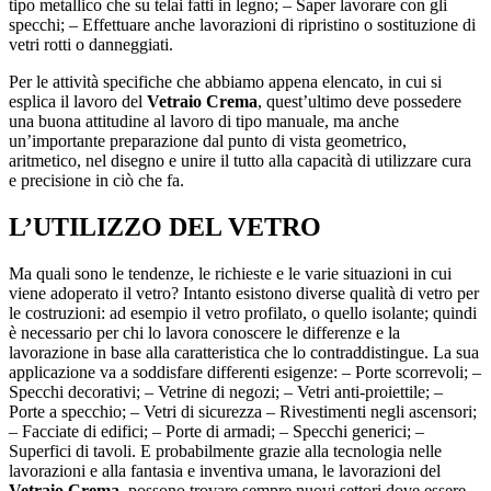
tipo metallico che su telai fatti in legno; – Saper lavorare con gli
specchi; – Effettuare anche lavorazioni di ripristino o sostituzione di
vetri rotti o danneggiati.
Per le attività specifiche che abbiamo appena elencato, in cui si
esplica il lavoro del
Vetraio Crema
, quest’ultimo deve possedere
una buona attitudine al lavoro di tipo manuale, ma anche
un’importante preparazione dal punto di vista geometrico,
aritmetico, nel disegno e unire il tutto alla capacità di utilizzare cura
e precisione in ciò che fa.
L’UTILIZZO DEL VETRO
Ma quali sono le tendenze, le richieste e le varie situazioni in cui
viene adoperato il vetro? Intanto esistono diverse qualità di vetro per
le costruzioni: ad esempio il vetro profilato, o quello isolante; quindi
è necessario per chi lo lavora conoscere le differenze e la
lavorazione in base alla caratteristica che lo contraddistingue. La sua
applicazione va a soddisfare differenti esigenze: – Porte scorrevoli; –
Specchi decorativi; – Vetrine di negozi; – Vetri anti-proiettile; –
Porte a specchio; – Vetri di sicurezza – Rivestimenti negli ascensori;
– Facciate di edifici; – Porte di armadi; – Specchi generici; –
Superfici di tavoli. E probabilmente grazie alla tecnologia nelle
lavorazioni e alla fantasia e inventiva umana, le lavorazioni del
Vetraio Crema
, possono trovare sempre nuovi settori dove essere