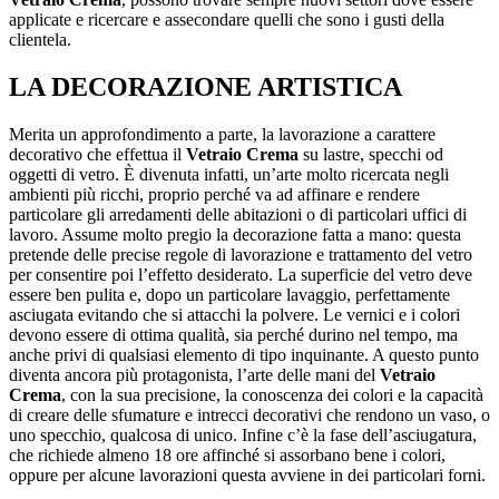
applicate e ricercare e assecondare quelli che sono i gusti della
clientela.
LA DECORAZIONE ARTISTICA
Merita un approfondimento a parte, la lavorazione a carattere
decorativo che effettua il
Vetraio Crema
su lastre, specchi od
oggetti di vetro. È divenuta infatti, un’arte molto ricercata negli
ambienti più ricchi, proprio perché va ad affinare e rendere
particolare gli arredamenti delle abitazioni o di particolari uffici di
lavoro. Assume molto pregio la decorazione fatta a mano: questa
pretende delle precise regole di lavorazione e trattamento del vetro
per consentire poi l’effetto desiderato. La superficie del vetro deve
essere ben pulita e, dopo un particolare lavaggio, perfettamente
asciugata evitando che si attacchi la polvere. Le vernici e i colori
devono essere di ottima qualità, sia perché durino nel tempo, ma
anche privi di qualsiasi elemento di tipo inquinante. A questo punto
diventa ancora più protagonista, l’arte delle mani del
Vetraio
Crema
, con la sua precisione, la conoscenza dei colori e la capacità
di creare delle sfumature e intrecci decorativi che rendono un vaso, o
uno specchio, qualcosa di unico. Infine c’è la fase dell’asciugatura,
che richiede almeno 18 ore affinché si assorbano bene i colori,
oppure per alcune lavorazioni questa avviene in dei particolari forni.