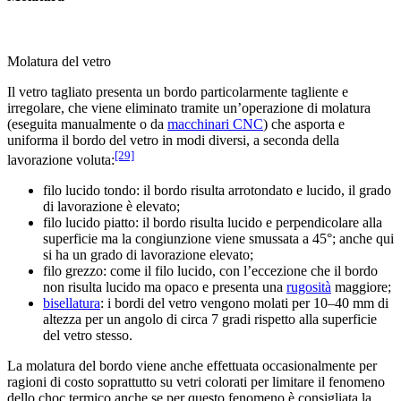
Molatura del vetro
Il vetro tagliato presenta un bordo particolarmente tagliente e
irregolare, che viene eliminato tramite un’operazione di molatura
(eseguita manualmente o da
macchinari CNC
) che asporta e
uniforma il bordo del vetro in modi diversi, a seconda della
[29]
lavorazione voluta:
filo lucido tondo: il bordo risulta arrotondato e lucido, il grado
di lavorazione è elevato;
filo lucido piatto: il bordo risulta lucido e perpendicolare alla
superficie ma la congiunzione viene smussata a 45°; anche qui
si ha un grado di lavorazione elevato;
filo grezzo: come il filo lucido, con l’eccezione che il bordo
non risulta lucido ma opaco e presenta una
rugosità
maggiore;
bisellatura
: i bordi del vetro vengono molati per 10–40 mm di
altezza per un angolo di circa 7 gradi rispetto alla superficie
del vetro stesso.
La molatura del bordo viene anche effettuata occasionalmente per
ragioni di costo soprattutto su vetri colorati per limitare il fenomeno
dello choc termico anche se per questo fenomeno è consigliata la