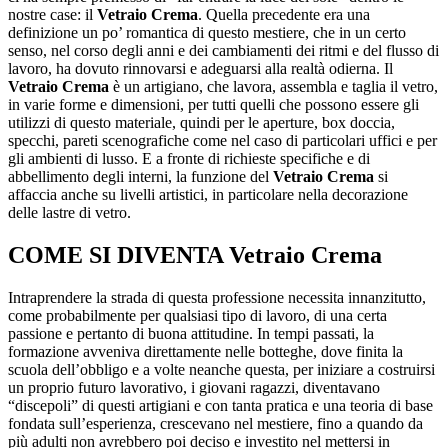
nostre case: il
Vetraio Crema
. Quella precedente era una
definizione un po’ romantica di questo mestiere, che in un certo
senso, nel corso degli anni e dei cambiamenti dei ritmi e del flusso di
lavoro, ha dovuto rinnovarsi e adeguarsi alla realtà odierna. Il
Vetraio Crema
è un artigiano, che lavora, assembla e taglia il vetro,
in varie forme e dimensioni, per tutti quelli che possono essere gli
utilizzi di questo materiale, quindi per le aperture, box doccia,
specchi, pareti scenografiche come nel caso di particolari uffici e per
gli ambienti di lusso. E a fronte di richieste specifiche e di
abbellimento degli interni, la funzione del
Vetraio Crema
si
affaccia anche su livelli artistici, in particolare nella decorazione
delle lastre di vetro.
COME SI DIVENTA
Vetraio Crema
Intraprendere la strada di questa professione necessita innanzitutto,
come probabilmente per qualsiasi tipo di lavoro, di una certa
passione e pertanto di buona attitudine. In tempi passati, la
formazione avveniva direttamente nelle botteghe, dove finita la
scuola dell’obbligo e a volte neanche questa, per iniziare a costruirsi
un proprio futuro lavorativo, i giovani ragazzi, diventavano
“discepoli” di questi artigiani e con tanta pratica e una teoria di base
fondata sull’esperienza, crescevano nel mestiere, fino a quando da
più adulti non avrebbero poi deciso e investito nel mettersi in