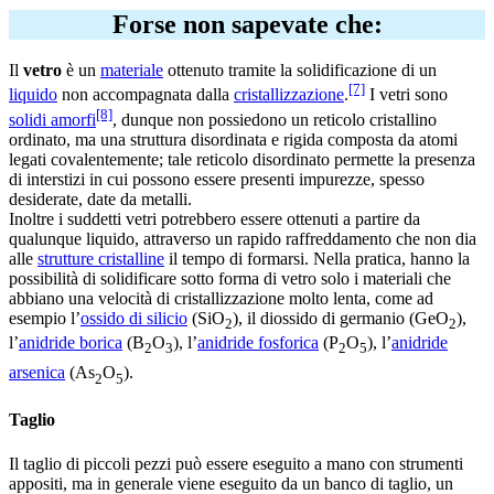
Forse non sapevate che:
Il
vetro
è un
materiale
ottenuto tramite la solidificazione di un
[7]
liquido
non accompagnata dalla
cristallizzazione
.
I vetri sono
[8]
solidi amorfi
, dunque non possiedono un reticolo cristallino
ordinato, ma una struttura disordinata e rigida composta da atomi
legati covalentemente; tale reticolo disordinato permette la presenza
di interstizi in cui possono essere presenti impurezze, spesso
desiderate, date da metalli.
Inoltre i suddetti vetri potrebbero essere ottenuti a partire da
qualunque liquido, attraverso un rapido raffreddamento che non dia
alle
strutture cristalline
il tempo di formarsi. Nella pratica, hanno la
possibilità di solidificare sotto forma di vetro solo i materiali che
abbiano una velocità di cristallizzazione molto lenta, come ad
esempio l’
ossido di silicio
(SiO
), il diossido di germanio (GeO
),
2
2
l’
anidride borica
(B
O
), l’
anidride fosforica
(P
O
), l’
anidride
2
3
2
5
arsenica
(As
O
).
2
5
Taglio
Il taglio di piccoli pezzi può essere eseguito a mano con strumenti
appositi, ma in generale viene eseguito da un banco di taglio, un