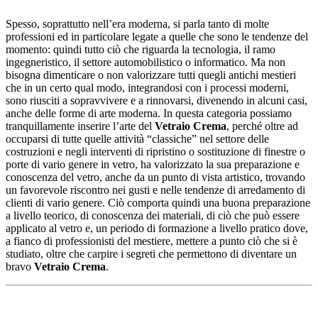
Spesso, soprattutto nell’era moderna, si parla tanto di molte
professioni ed in particolare legate a quelle che sono le tendenze del
momento: quindi tutto ciò che riguarda la tecnologia, il ramo
ingegneristico, il settore automobilistico o informatico. Ma non
bisogna dimenticare o non valorizzare tutti quegli antichi mestieri
che in un certo qual modo, integrandosi con i processi moderni,
sono riusciti a sopravvivere e a rinnovarsi, divenendo in alcuni casi,
anche delle forme di arte moderna. In questa categoria possiamo
tranquillamente inserire l’arte del
Vetraio Crema
, perché oltre ad
occuparsi di tutte quelle attività “classiche” nel settore delle
costruzioni e negli interventi di ripristino o sostituzione di finestre o
porte di vario genere in vetro, ha valorizzato la sua preparazione e
conoscenza del vetro, anche da un punto di vista artistico, trovando
un favorevole riscontro nei gusti e nelle tendenze di arredamento di
clienti di vario genere. Ciò comporta quindi una buona preparazione
a livello teorico, di conoscenza dei materiali, di ciò che può essere
applicato al vetro e, un periodo di formazione a livello pratico dove,
a fianco di professionisti del mestiere, mettere a punto ciò che si è
studiato, oltre che carpire i segreti che permettono di diventare un
bravo
Vetraio Crema
.