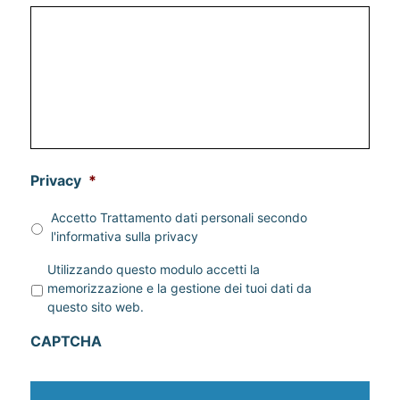
Privacy
*
Accetto Trattamento dati personali secondo
l'informativa sulla
privacy
P
Utilizzando questo modulo accetti la
r
memorizzazione e la gestione dei tuoi dati da
i
questo sito web.
v
a
CAPTCHA
c
y
*