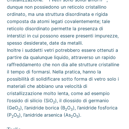
dunque non possiedono un reticolo cristallino
ordinato, ma una struttura disordinata e rigida
composta da atomi legati covalentemente; tale
reticolo disordinato permette la presenza di
interstizi in cui possono essere presenti impurezze,
spesso desiderate, date da metalli.
Inoltre i suddetti vetri potrebbero essere ottenuti a
partire da qualunque liquido, attraverso un rapido
raffreddamento che non dia alle
strutture cristalline
il tempo di formarsi. Nella pratica, hanno la
possibilità di solidificare sotto forma di vetro solo i
materiali che abbiano una velocità di
cristallizzazione molto lenta, come ad esempio
l’
ossido di silicio
(SiO
), il diossido di germanio
2
(GeO
), l’
anidride borica
(B
O
), l’
anidride fosforica
2
2
3
(P
O
), l’
anidride arsenica
(As
O
).
2
5
2
5