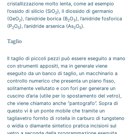
cristallizzazione molto lenta, come ad esempio
l’
ossido di silicio
(SiO
), il diossido di germanio
2
(GeO
), l’
anidride borica
(B
O
), l’
anidride fosforica
2
2
3
(P
O
), l’
anidride arsenica
(As
O
).
2
5
2
5
Taglio
Il taglio di piccoli pezzi può essere eseguito a mano
con strumenti appositi, ma in generale viene
eseguito da un banco di taglio, un macchinario a
controllo numerico
che presenta un piano fisso,
solitamente vellutato e con fori per generare un
cuscino d’aria (utile per lo spostamento del vetro),
che viene chiamato anche “pantografo”. Sopra di
questo vi è un ponte mobile che tramite un
tagliavetro fornito di rotella in
carburo di tungsteno
o
widia
o
diamante
sintetico pratica incisioni sul
vetro a seconda della programmazione eseguita