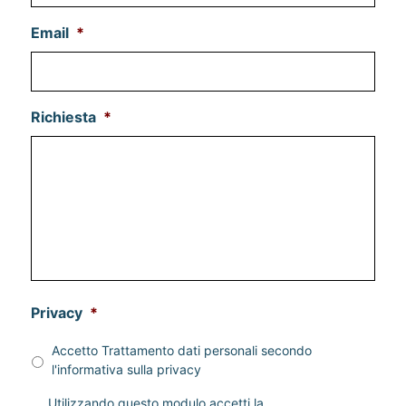
Email
*
Richiesta
*
Privacy
*
Accetto Trattamento dati personali secondo
l'informativa sulla
privacy
P
Utilizzando questo modulo accetti la