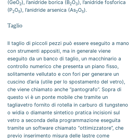
(GeO
), l’
anidride borica
(B
O
), l’
anidride fosforica
2
2
3
(P
O
), l’
anidride arsenica
(As
O
).
2
5
2
5
Taglio
Il taglio di piccoli pezzi può essere eseguito a mano
con strumenti appositi, ma in generale viene
eseguito da un banco di taglio, un macchinario a
controllo numerico
che presenta un piano fisso,
solitamente vellutato e con fori per generare un
cuscino d’aria (utile per lo spostamento del vetro),
che viene chiamato anche “pantografo”. Sopra di
questo vi è un ponte mobile che tramite un
tagliavetro fornito di rotella in
carburo di tungsteno
o
widia
o
diamante
sintetico pratica incisioni sul
vetro a seconda della programmazione eseguita
tramite un software chiamato “ottimizzatore”, che
previo inserimento misura delle lastre come